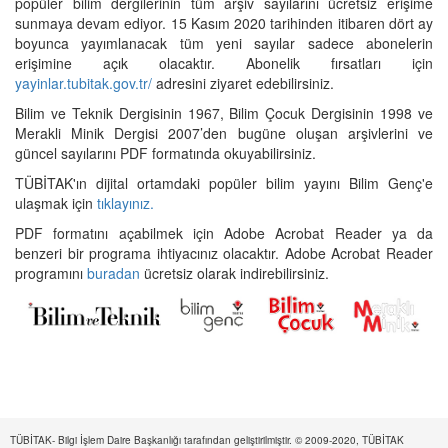
popüler bilim dergilerinin tüm arşiv sayılarını ücretsiz erişime
sunmaya devam ediyor. 15 Kasım 2020 tarihinden itibaren dört ay
boyunca yayımlanacak tüm yeni sayılar sadece abonelerin
erişimine açık olacaktır. Abonelik fırsatları için
yayinlar.tubitak.gov.tr/
adresini ziyaret edebilirsiniz.
Bilim ve Teknik Dergisinin 1967, Bilim Çocuk Dergisinin 1998 ve
Merakli Minik Dergisi 2007’den bugüne oluşan arşivlerini ve
güncel sayılarını PDF formatında okuyabilirsiniz.
TÜBİTAK'ın dijital ortamdaki popüler bilim yayını Bilim Genç'e
ulaşmak için
tıklayınız.
PDF formatını açabilmek için Adobe Acrobat Reader ya da
benzeri bir programa ihtiyacınız olacaktır. Adobe Acrobat Reader
programını
buradan
ücretsiz olarak indirebilirsiniz.
TÜBİTAK- Bilgi İşlem Daire Başkanlığı tarafından geliştirilmiştir. © 2009-2020, TÜBİTAK