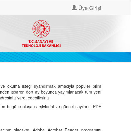
Üye Girişi
ve okuma isteği uyandırmak amacıyla popüler bilim
hinden itibaren dört ay boyunca yayımlanacak tüm yeni
dresini ziyaret edebilirsiniz.
den bugüne oluşan arşivlerini ve güncel sayılarını PDF
cınız olacaktır. Adobe Acrobat Reader programını