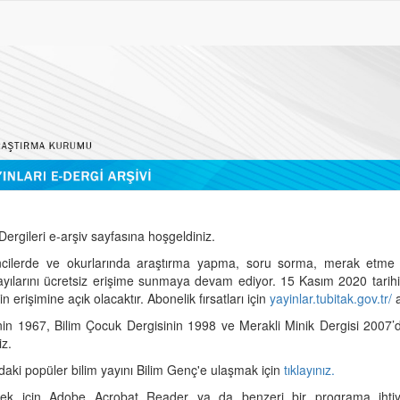
ergileri e-arşiv sayfasına hoşgeldiniz.
cilerde ve okurlarında araştırma yapma, soru sorma, merak etme 
sayılarını ücretsiz erişime sunmaya devam ediyor. 15 Kasım 2020 tari
 erişimine açık olacaktır. Abonelik fırsatları için
yayinlar.tubitak.gov.tr/
a
nin 1967, Bilim Çocuk Dergisinin 1998 ve Merakli Minik Dergisi 2007’
iz.
daki popüler bilim yayını Bilim Genç'e ulaşmak için
tıklayınız.
mek için Adobe Acrobat Reader ya da benzeri bir programa ihtiya