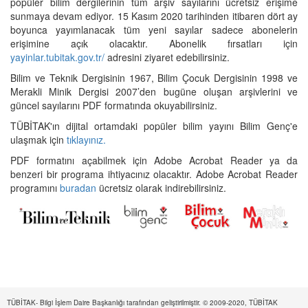
popüler bilim dergilerinin tüm arşiv sayılarını ücretsiz erişime
sunmaya devam ediyor. 15 Kasım 2020 tarihinden itibaren dört ay
boyunca yayımlanacak tüm yeni sayılar sadece abonelerin
erişimine açık olacaktır. Abonelik fırsatları için
yayinlar.tubitak.gov.tr/
adresini ziyaret edebilirsiniz.
Bilim ve Teknik Dergisinin 1967, Bilim Çocuk Dergisinin 1998 ve
Merakli Minik Dergisi 2007’den bugüne oluşan arşivlerini ve
güncel sayılarını PDF formatında okuyabilirsiniz.
TÜBİTAK'ın dijital ortamdaki popüler bilim yayını Bilim Genç'e
ulaşmak için
tıklayınız.
PDF formatını açabilmek için Adobe Acrobat Reader ya da
benzeri bir programa ihtiyacınız olacaktır. Adobe Acrobat Reader
programını
buradan
ücretsiz olarak indirebilirsiniz.
TÜBİTAK- Bilgi İşlem Daire Başkanlığı tarafından geliştirilmiştir. © 2009-2020, TÜBİTAK