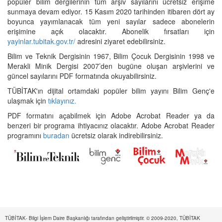
popüler bilim dergilerinin tüm arşiv sayılarını ücretsiz erişime
sunmaya devam ediyor. 15 Kasım 2020 tarihinden itibaren dört ay
boyunca yayımlanacak tüm yeni sayılar sadece abonelerin
erişimine açık olacaktır. Abonelik fırsatları için
yayinlar.tubitak.gov.tr/
adresini ziyaret edebilirsiniz.
Bilim ve Teknik Dergisinin 1967, Bilim Çocuk Dergisinin 1998 ve
Merakli Minik Dergisi 2007’den bugüne oluşan arşivlerini ve
güncel sayılarını PDF formatında okuyabilirsiniz.
TÜBİTAK'ın dijital ortamdaki popüler bilim yayını Bilim Genç'e
ulaşmak için
tıklayınız.
PDF formatını açabilmek için Adobe Acrobat Reader ya da
benzeri bir programa ihtiyacınız olacaktır. Adobe Acrobat Reader
programını
buradan
ücretsiz olarak indirebilirsiniz.
TÜBİTAK- Bilgi İşlem Daire Başkanlığı tarafından geliştirilmiştir. © 2009-2020, TÜBİTAK