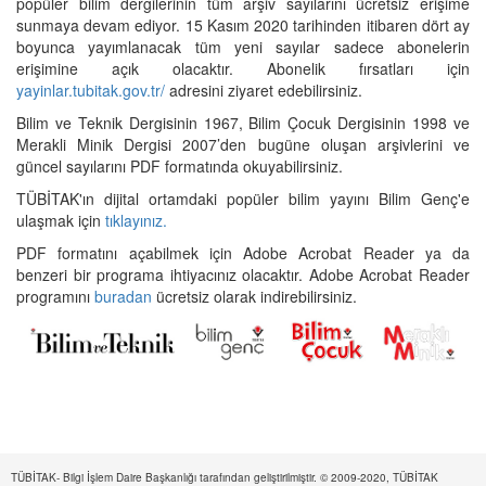
popüler bilim dergilerinin tüm arşiv sayılarını ücretsiz erişime
sunmaya devam ediyor. 15 Kasım 2020 tarihinden itibaren dört ay
boyunca yayımlanacak tüm yeni sayılar sadece abonelerin
erişimine açık olacaktır. Abonelik fırsatları için
yayinlar.tubitak.gov.tr/
adresini ziyaret edebilirsiniz.
Bilim ve Teknik Dergisinin 1967, Bilim Çocuk Dergisinin 1998 ve
Merakli Minik Dergisi 2007’den bugüne oluşan arşivlerini ve
güncel sayılarını PDF formatında okuyabilirsiniz.
TÜBİTAK'ın dijital ortamdaki popüler bilim yayını Bilim Genç'e
ulaşmak için
tıklayınız.
PDF formatını açabilmek için Adobe Acrobat Reader ya da
benzeri bir programa ihtiyacınız olacaktır. Adobe Acrobat Reader
programını
buradan
ücretsiz olarak indirebilirsiniz.
TÜBİTAK- Bilgi İşlem Daire Başkanlığı tarafından geliştirilmiştir. © 2009-2020, TÜBİTAK