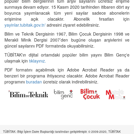
popüler bilim dergilerinin tüm arşiv sayılarını ücretsiz erişime
sunmaya devam ediyor. 15 Kasım 2020 tarihinden itibaren dört ay
boyunca yayımlanacak tüm yeni sayılar sadece abonelerin
erişimine açık olacaktır. Abonelik fırsatları için
yayinlar.tubitak.gov.tr/
adresini ziyaret edebilirsiniz.
Bilim ve Teknik Dergisinin 1967, Bilim Çocuk Dergisinin 1998 ve
Merakli Minik Dergisi 2007’den bugüne oluşan arşivlerini ve
güncel sayılarını PDF formatında okuyabilirsiniz.
TÜBİTAK'ın dijital ortamdaki popüler bilim yayını Bilim Genç'e
ulaşmak için
tıklayınız.
PDF formatını açabilmek için Adobe Acrobat Reader ya da
benzeri bir programa ihtiyacınız olacaktır. Adobe Acrobat Reader
programını
buradan
ücretsiz olarak indirebilirsiniz.
TÜBİTAK- Bilgi İşlem Daire Başkanlığı tarafından geliştirilmiştir. © 2009-2020, TÜBİTAK