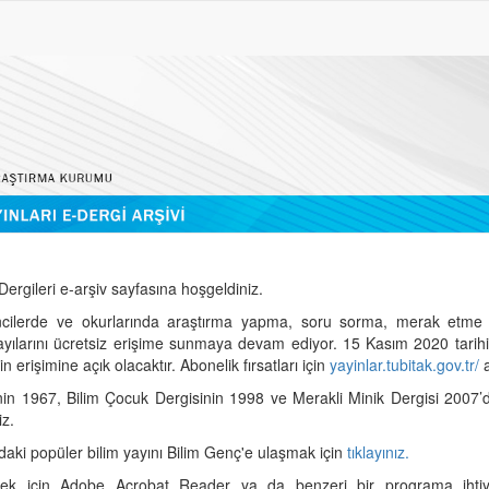
ergileri e-arşiv sayfasına hoşgeldiniz.
cilerde ve okurlarında araştırma yapma, soru sorma, merak etme 
sayılarını ücretsiz erişime sunmaya devam ediyor. 15 Kasım 2020 tari
 erişimine açık olacaktır. Abonelik fırsatları için
yayinlar.tubitak.gov.tr/
a
nin 1967, Bilim Çocuk Dergisinin 1998 ve Merakli Minik Dergisi 2007’
iz.
daki popüler bilim yayını Bilim Genç'e ulaşmak için
tıklayınız.
mek için Adobe Acrobat Reader ya da benzeri bir programa ihtiya