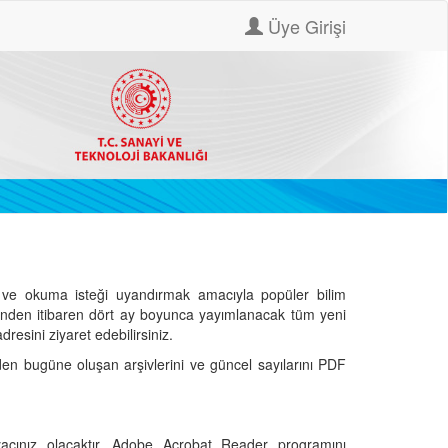
Üye Girişi
ve okuma isteği uyandırmak amacıyla popüler bilim
hinden itibaren dört ay boyunca yayımlanacak tüm yeni
dresini ziyaret edebilirsiniz.
den bugüne oluşan arşivlerini ve güncel sayılarını PDF
cınız olacaktır. Adobe Acrobat Reader programını