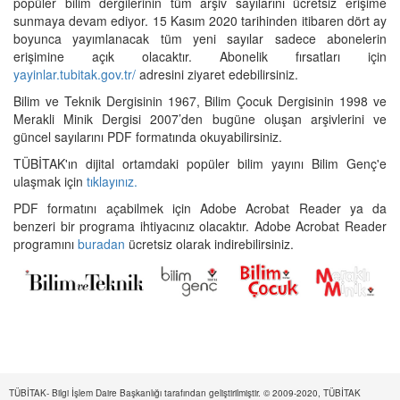
popüler bilim dergilerinin tüm arşiv sayılarını ücretsiz erişime
sunmaya devam ediyor. 15 Kasım 2020 tarihinden itibaren dört ay
boyunca yayımlanacak tüm yeni sayılar sadece abonelerin
erişimine açık olacaktır. Abonelik fırsatları için
yayinlar.tubitak.gov.tr/
adresini ziyaret edebilirsiniz.
Bilim ve Teknik Dergisinin 1967, Bilim Çocuk Dergisinin 1998 ve
Merakli Minik Dergisi 2007’den bugüne oluşan arşivlerini ve
güncel sayılarını PDF formatında okuyabilirsiniz.
TÜBİTAK'ın dijital ortamdaki popüler bilim yayını Bilim Genç'e
ulaşmak için
tıklayınız.
PDF formatını açabilmek için Adobe Acrobat Reader ya da
benzeri bir programa ihtiyacınız olacaktır. Adobe Acrobat Reader
programını
buradan
ücretsiz olarak indirebilirsiniz.
TÜBİTAK- Bilgi İşlem Daire Başkanlığı tarafından geliştirilmiştir. © 2009-2020, TÜBİTAK