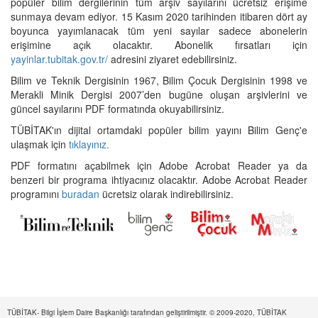
popüler bilim dergilerinin tüm arşiv sayılarını ücretsiz erişime
sunmaya devam ediyor. 15 Kasım 2020 tarihinden itibaren dört ay
boyunca yayımlanacak tüm yeni sayılar sadece abonelerin
erişimine açık olacaktır. Abonelik fırsatları için
yayinlar.tubitak.gov.tr/
adresini ziyaret edebilirsiniz.
Bilim ve Teknik Dergisinin 1967, Bilim Çocuk Dergisinin 1998 ve
Merakli Minik Dergisi 2007’den bugüne oluşan arşivlerini ve
güncel sayılarını PDF formatında okuyabilirsiniz.
TÜBİTAK'ın dijital ortamdaki popüler bilim yayını Bilim Genç'e
ulaşmak için
tıklayınız.
PDF formatını açabilmek için Adobe Acrobat Reader ya da
benzeri bir programa ihtiyacınız olacaktır. Adobe Acrobat Reader
programını
buradan
ücretsiz olarak indirebilirsiniz.
TÜBİTAK- Bilgi İşlem Daire Başkanlığı tarafından geliştirilmiştir. © 2009-2020, TÜBİTAK