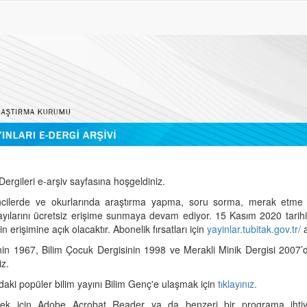
ergileri e-arşiv sayfasına hoşgeldiniz.
cilerde ve okurlarında araştırma yapma, soru sorma, merak etme 
sayılarını ücretsiz erişime sunmaya devam ediyor. 15 Kasım 2020 tari
 erişimine açık olacaktır. Abonelik fırsatları için
yayinlar.tubitak.gov.tr/
a
nin 1967, Bilim Çocuk Dergisinin 1998 ve Merakli Minik Dergisi 2007’
iz.
daki popüler bilim yayını Bilim Genç'e ulaşmak için
tıklayınız.
mek için Adobe Acrobat Reader ya da benzeri bir programa ihtiya