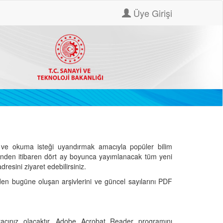
Üye Girişi
ve okuma isteği uyandırmak amacıyla popüler bilim
hinden itibaren dört ay boyunca yayımlanacak tüm yeni
dresini ziyaret edebilirsiniz.
den bugüne oluşan arşivlerini ve güncel sayılarını PDF
cınız olacaktır. Adobe Acrobat Reader programını