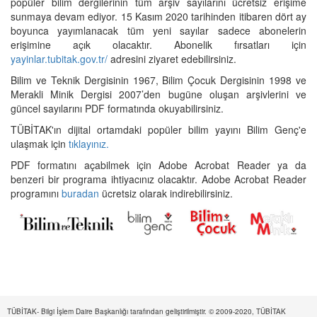
popüler bilim dergilerinin tüm arşiv sayılarını ücretsiz erişime
sunmaya devam ediyor. 15 Kasım 2020 tarihinden itibaren dört ay
boyunca yayımlanacak tüm yeni sayılar sadece abonelerin
erişimine açık olacaktır. Abonelik fırsatları için
yayinlar.tubitak.gov.tr/
adresini ziyaret edebilirsiniz.
Bilim ve Teknik Dergisinin 1967, Bilim Çocuk Dergisinin 1998 ve
Merakli Minik Dergisi 2007’den bugüne oluşan arşivlerini ve
güncel sayılarını PDF formatında okuyabilirsiniz.
TÜBİTAK'ın dijital ortamdaki popüler bilim yayını Bilim Genç'e
ulaşmak için
tıklayınız.
PDF formatını açabilmek için Adobe Acrobat Reader ya da
benzeri bir programa ihtiyacınız olacaktır. Adobe Acrobat Reader
programını
buradan
ücretsiz olarak indirebilirsiniz.
TÜBİTAK- Bilgi İşlem Daire Başkanlığı tarafından geliştirilmiştir. © 2009-2020, TÜBİTAK