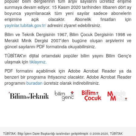
popüler bilim dergilerinin tüm arşiv sayılarını ücretsiz erişime
sunmaya devam ediyor. 15 Kasım 2020 tarihinden itibaren dört ay
boyunca yayımlanacak tüm yeni sayılar sadece abonelerin
erişimine açık olacaktır. Abonelik fırsatları için
yayinlar.tubitak.gov.tr/
adresini ziyaret edebilirsiniz.
Bilim ve Teknik Dergisinin 1967, Bilim Çocuk Dergisinin 1998 ve
Merakli Minik Dergisi 2007’den bugüne oluşan arşivlerini ve
güncel sayılarını PDF formatında okuyabilirsiniz.
TÜBİTAK'ın dijital ortamdaki popüler bilim yayını Bilim Genç'e
ulaşmak için
tıklayınız.
PDF formatını açabilmek için Adobe Acrobat Reader ya da
benzeri bir programa ihtiyacınız olacaktır. Adobe Acrobat Reader
programını
buradan
ücretsiz olarak indirebilirsiniz.
TÜBİTAK- Bilgi İşlem Daire Başkanlığı tarafından geliştirilmiştir. © 2009-2020, TÜBİTAK