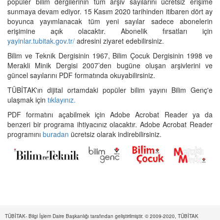
popüler bilim dergilerinin tüm arşiv sayılarını ücretsiz erişime
sunmaya devam ediyor. 15 Kasım 2020 tarihinden itibaren dört ay
boyunca yayımlanacak tüm yeni sayılar sadece abonelerin
erişimine açık olacaktır. Abonelik fırsatları için
yayinlar.tubitak.gov.tr/
adresini ziyaret edebilirsiniz.
Bilim ve Teknik Dergisinin 1967, Bilim Çocuk Dergisinin 1998 ve
Merakli Minik Dergisi 2007’den bugüne oluşan arşivlerini ve
güncel sayılarını PDF formatında okuyabilirsiniz.
TÜBİTAK'ın dijital ortamdaki popüler bilim yayını Bilim Genç'e
ulaşmak için
tıklayınız.
PDF formatını açabilmek için Adobe Acrobat Reader ya da
benzeri bir programa ihtiyacınız olacaktır. Adobe Acrobat Reader
programını
buradan
ücretsiz olarak indirebilirsiniz.
TÜBİTAK- Bilgi İşlem Daire Başkanlığı tarafından geliştirilmiştir. © 2009-2020, TÜBİTAK