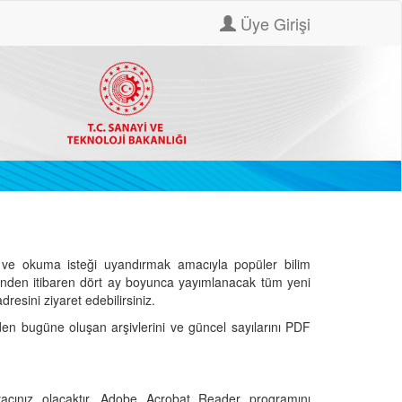
Üye Girişi
ve okuma isteği uyandırmak amacıyla popüler bilim
hinden itibaren dört ay boyunca yayımlanacak tüm yeni
dresini ziyaret edebilirsiniz.
den bugüne oluşan arşivlerini ve güncel sayılarını PDF
cınız olacaktır. Adobe Acrobat Reader programını