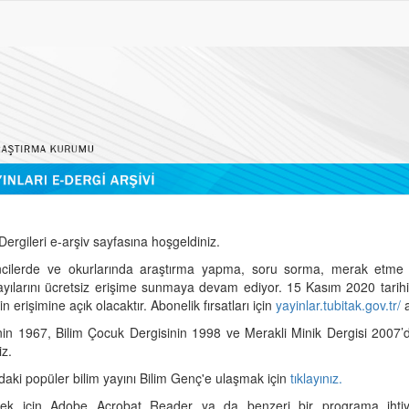
ergileri e-arşiv sayfasına hoşgeldiniz.
cilerde ve okurlarında araştırma yapma, soru sorma, merak etme 
sayılarını ücretsiz erişime sunmaya devam ediyor. 15 Kasım 2020 tari
 erişimine açık olacaktır. Abonelik fırsatları için
yayinlar.tubitak.gov.tr/
a
nin 1967, Bilim Çocuk Dergisinin 1998 ve Merakli Minik Dergisi 2007’
iz.
daki popüler bilim yayını Bilim Genç'e ulaşmak için
tıklayınız.
mek için Adobe Acrobat Reader ya da benzeri bir programa ihtiya