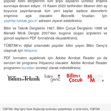
popüler bilim dergilerinin tüm arşiv sayılarını ücretsiz erişime
sunmaya devam ediyor. 15 Kasım 2020 tarihinden itibaren dört ay
boyunca yayımlanacak tüm yeni sayılar sadece abonelerin
erişimine açık olacaktır. Abonelik fırsatları için
yayinlar.tubitak.gov.tr/
adresini ziyaret edebilirsiniz.
Bilim ve Teknik Dergisinin 1967, Bilim Çocuk Dergisinin 1998 ve
Merakli Minik Dergisi 2007’den bugüne oluşan arşivlerini ve
güncel sayılarını PDF formatında okuyabilirsiniz.
TÜBİTAK'ın dijital ortamdaki popüler bilim yayını Bilim Genç'e
ulaşmak için
tıklayınız.
PDF formatını açabilmek için Adobe Acrobat Reader ya da
benzeri bir programa ihtiyacınız olacaktır. Adobe Acrobat Reader
programını
buradan
ücretsiz olarak indirebilirsiniz.
TÜBİTAK- Bilgi İşlem Daire Başkanlığı tarafından geliştirilmiştir. © 2009-2020, TÜBİTAK