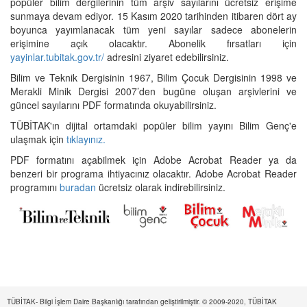
popüler bilim dergilerinin tüm arşiv sayılarını ücretsiz erişime
sunmaya devam ediyor. 15 Kasım 2020 tarihinden itibaren dört ay
boyunca yayımlanacak tüm yeni sayılar sadece abonelerin
erişimine açık olacaktır. Abonelik fırsatları için
yayinlar.tubitak.gov.tr/
adresini ziyaret edebilirsiniz.
Bilim ve Teknik Dergisinin 1967, Bilim Çocuk Dergisinin 1998 ve
Merakli Minik Dergisi 2007’den bugüne oluşan arşivlerini ve
güncel sayılarını PDF formatında okuyabilirsiniz.
TÜBİTAK'ın dijital ortamdaki popüler bilim yayını Bilim Genç'e
ulaşmak için
tıklayınız.
PDF formatını açabilmek için Adobe Acrobat Reader ya da
benzeri bir programa ihtiyacınız olacaktır. Adobe Acrobat Reader
programını
buradan
ücretsiz olarak indirebilirsiniz.
TÜBİTAK- Bilgi İşlem Daire Başkanlığı tarafından geliştirilmiştir. © 2009-2020, TÜBİTAK