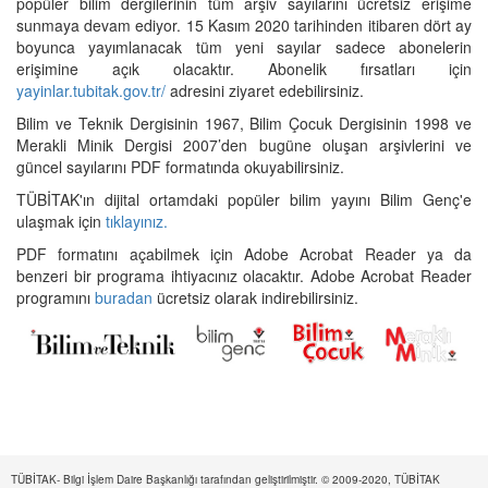
popüler bilim dergilerinin tüm arşiv sayılarını ücretsiz erişime
sunmaya devam ediyor. 15 Kasım 2020 tarihinden itibaren dört ay
boyunca yayımlanacak tüm yeni sayılar sadece abonelerin
erişimine açık olacaktır. Abonelik fırsatları için
yayinlar.tubitak.gov.tr/
adresini ziyaret edebilirsiniz.
Bilim ve Teknik Dergisinin 1967, Bilim Çocuk Dergisinin 1998 ve
Merakli Minik Dergisi 2007’den bugüne oluşan arşivlerini ve
güncel sayılarını PDF formatında okuyabilirsiniz.
TÜBİTAK'ın dijital ortamdaki popüler bilim yayını Bilim Genç'e
ulaşmak için
tıklayınız.
PDF formatını açabilmek için Adobe Acrobat Reader ya da
benzeri bir programa ihtiyacınız olacaktır. Adobe Acrobat Reader
programını
buradan
ücretsiz olarak indirebilirsiniz.
TÜBİTAK- Bilgi İşlem Daire Başkanlığı tarafından geliştirilmiştir. © 2009-2020, TÜBİTAK