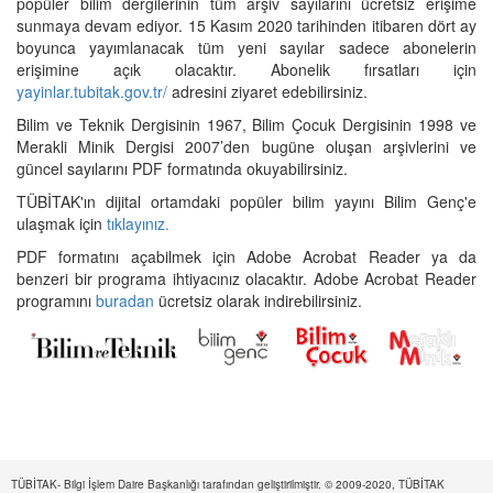
popüler bilim dergilerinin tüm arşiv sayılarını ücretsiz erişime
sunmaya devam ediyor. 15 Kasım 2020 tarihinden itibaren dört ay
boyunca yayımlanacak tüm yeni sayılar sadece abonelerin
erişimine açık olacaktır. Abonelik fırsatları için
yayinlar.tubitak.gov.tr/
adresini ziyaret edebilirsiniz.
Bilim ve Teknik Dergisinin 1967, Bilim Çocuk Dergisinin 1998 ve
Merakli Minik Dergisi 2007’den bugüne oluşan arşivlerini ve
güncel sayılarını PDF formatında okuyabilirsiniz.
TÜBİTAK'ın dijital ortamdaki popüler bilim yayını Bilim Genç'e
ulaşmak için
tıklayınız.
PDF formatını açabilmek için Adobe Acrobat Reader ya da
benzeri bir programa ihtiyacınız olacaktır. Adobe Acrobat Reader
programını
buradan
ücretsiz olarak indirebilirsiniz.
TÜBİTAK- Bilgi İşlem Daire Başkanlığı tarafından geliştirilmiştir. © 2009-2020, TÜBİTAK