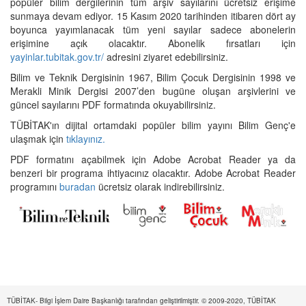
popüler bilim dergilerinin tüm arşiv sayılarını ücretsiz erişime
sunmaya devam ediyor. 15 Kasım 2020 tarihinden itibaren dört ay
boyunca yayımlanacak tüm yeni sayılar sadece abonelerin
erişimine açık olacaktır. Abonelik fırsatları için
yayinlar.tubitak.gov.tr/
adresini ziyaret edebilirsiniz.
Bilim ve Teknik Dergisinin 1967, Bilim Çocuk Dergisinin 1998 ve
Merakli Minik Dergisi 2007’den bugüne oluşan arşivlerini ve
güncel sayılarını PDF formatında okuyabilirsiniz.
TÜBİTAK'ın dijital ortamdaki popüler bilim yayını Bilim Genç'e
ulaşmak için
tıklayınız.
PDF formatını açabilmek için Adobe Acrobat Reader ya da
benzeri bir programa ihtiyacınız olacaktır. Adobe Acrobat Reader
programını
buradan
ücretsiz olarak indirebilirsiniz.
TÜBİTAK- Bilgi İşlem Daire Başkanlığı tarafından geliştirilmiştir. © 2009-2020, TÜBİTAK