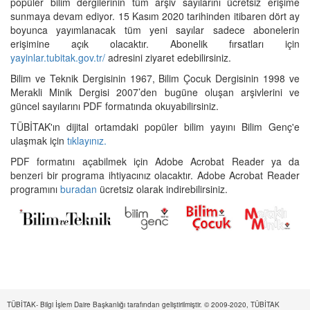
popüler bilim dergilerinin tüm arşiv sayılarını ücretsiz erişime
sunmaya devam ediyor. 15 Kasım 2020 tarihinden itibaren dört ay
boyunca yayımlanacak tüm yeni sayılar sadece abonelerin
erişimine açık olacaktır. Abonelik fırsatları için
yayinlar.tubitak.gov.tr/
adresini ziyaret edebilirsiniz.
Bilim ve Teknik Dergisinin 1967, Bilim Çocuk Dergisinin 1998 ve
Merakli Minik Dergisi 2007’den bugüne oluşan arşivlerini ve
güncel sayılarını PDF formatında okuyabilirsiniz.
TÜBİTAK'ın dijital ortamdaki popüler bilim yayını Bilim Genç'e
ulaşmak için
tıklayınız.
PDF formatını açabilmek için Adobe Acrobat Reader ya da
benzeri bir programa ihtiyacınız olacaktır. Adobe Acrobat Reader
programını
buradan
ücretsiz olarak indirebilirsiniz.
TÜBİTAK- Bilgi İşlem Daire Başkanlığı tarafından geliştirilmiştir. © 2009-2020, TÜBİTAK