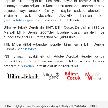
popüler bilim dergilerinin tüm arşiv sayılarını ücretsiz erişime
sunmaya devam ediyor. 15 Kasım 2020 tarihinden itibaren dört ay
boyunca yayımlanacak tüm yeni sayılar sadece abonelerin
erişimine açık olacaktır. Abonelik fırsatları için
yayinlar.tubitak.gov.tr/
adresini ziyaret edebilirsiniz.
Bilim ve Teknik Dergisinin 1967, Bilim Çocuk Dergisinin 1998 ve
Merakli Minik Dergisi 2007’den bugüne oluşan arşivlerini ve
güncel sayılarını PDF formatında okuyabilirsiniz.
TÜBİTAK'ın dijital ortamdaki popüler bilim yayını Bilim Genç'e
ulaşmak için
tıklayınız.
PDF formatını açabilmek için Adobe Acrobat Reader ya da
benzeri bir programa ihtiyacınız olacaktır. Adobe Acrobat Reader
programını
buradan
ücretsiz olarak indirebilirsiniz.
TÜBİTAK- Bilgi İşlem Daire Başkanlığı tarafından geliştirilmiştir. © 2009-2020, TÜBİTAK