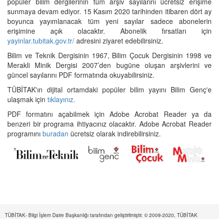
popüler bilim dergilerinin tüm arşiv sayılarını ücretsiz erişime
sunmaya devam ediyor. 15 Kasım 2020 tarihinden itibaren dört ay
boyunca yayımlanacak tüm yeni sayılar sadece abonelerin
erişimine açık olacaktır. Abonelik fırsatları için
yayinlar.tubitak.gov.tr/
adresini ziyaret edebilirsiniz.
Bilim ve Teknik Dergisinin 1967, Bilim Çocuk Dergisinin 1998 ve
Merakli Minik Dergisi 2007’den bugüne oluşan arşivlerini ve
güncel sayılarını PDF formatında okuyabilirsiniz.
TÜBİTAK'ın dijital ortamdaki popüler bilim yayını Bilim Genç'e
ulaşmak için
tıklayınız.
PDF formatını açabilmek için Adobe Acrobat Reader ya da
benzeri bir programa ihtiyacınız olacaktır. Adobe Acrobat Reader
programını
buradan
ücretsiz olarak indirebilirsiniz.
TÜBİTAK- Bilgi İşlem Daire Başkanlığı tarafından geliştirilmiştir. © 2009-2020, TÜBİTAK