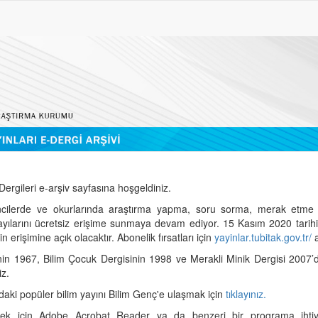
ergileri e-arşiv sayfasına hoşgeldiniz.
cilerde ve okurlarında araştırma yapma, soru sorma, merak etme 
sayılarını ücretsiz erişime sunmaya devam ediyor. 15 Kasım 2020 tari
 erişimine açık olacaktır. Abonelik fırsatları için
yayinlar.tubitak.gov.tr/
a
nin 1967, Bilim Çocuk Dergisinin 1998 ve Merakli Minik Dergisi 2007’
iz.
daki popüler bilim yayını Bilim Genç'e ulaşmak için
tıklayınız.
mek için Adobe Acrobat Reader ya da benzeri bir programa ihtiya