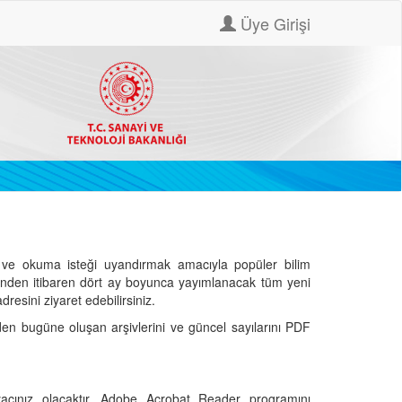
Üye Girişi
ve okuma isteği uyandırmak amacıyla popüler bilim
hinden itibaren dört ay boyunca yayımlanacak tüm yeni
dresini ziyaret edebilirsiniz.
den bugüne oluşan arşivlerini ve güncel sayılarını PDF
cınız olacaktır. Adobe Acrobat Reader programını