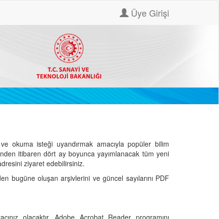
Üye Girişi
ve okuma isteği uyandırmak amacıyla popüler bilim
hinden itibaren dört ay boyunca yayımlanacak tüm yeni
dresini ziyaret edebilirsiniz.
den bugüne oluşan arşivlerini ve güncel sayılarını PDF
cınız olacaktır. Adobe Acrobat Reader programını