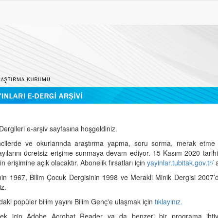
ergileri e-arşiv sayfasına hoşgeldiniz.
cilerde ve okurlarında araştırma yapma, soru sorma, merak etme 
sayılarını ücretsiz erişime sunmaya devam ediyor. 15 Kasım 2020 tari
 erişimine açık olacaktır. Abonelik fırsatları için
yayinlar.tubitak.gov.tr/
a
nin 1967, Bilim Çocuk Dergisinin 1998 ve Merakli Minik Dergisi 2007’
iz.
daki popüler bilim yayını Bilim Genç'e ulaşmak için
tıklayınız.
mek için Adobe Acrobat Reader ya da benzeri bir programa ihtiya