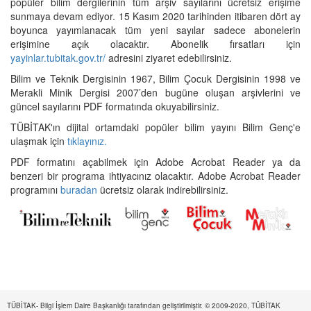
popüler bilim dergilerinin tüm arşiv sayılarını ücretsiz erişime
sunmaya devam ediyor. 15 Kasım 2020 tarihinden itibaren dört ay
boyunca yayımlanacak tüm yeni sayılar sadece abonelerin
erişimine açık olacaktır. Abonelik fırsatları için
yayinlar.tubitak.gov.tr/
adresini ziyaret edebilirsiniz.
Bilim ve Teknik Dergisinin 1967, Bilim Çocuk Dergisinin 1998 ve
Merakli Minik Dergisi 2007’den bugüne oluşan arşivlerini ve
güncel sayılarını PDF formatında okuyabilirsiniz.
TÜBİTAK'ın dijital ortamdaki popüler bilim yayını Bilim Genç'e
ulaşmak için
tıklayınız.
PDF formatını açabilmek için Adobe Acrobat Reader ya da
benzeri bir programa ihtiyacınız olacaktır. Adobe Acrobat Reader
programını
buradan
ücretsiz olarak indirebilirsiniz.
TÜBİTAK- Bilgi İşlem Daire Başkanlığı tarafından geliştirilmiştir. © 2009-2020, TÜBİTAK