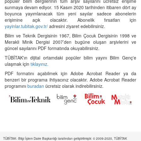
popüler bilim dergilerinin tüm arşiv sayılarını ücretsiz erişime
sunmaya devam ediyor. 15 Kasım 2020 tarihinden itibaren dört ay
boyunca yayımlanacak tüm yeni sayılar sadece abonelerin
erişimine açık olacaktır. Abonelik fırsatları için
yayinlar.tubitak.gov.tr/
adresini ziyaret edebilirsiniz.
Bilim ve Teknik Dergisinin 1967, Bilim Çocuk Dergisinin 1998 ve
Merakli Minik Dergisi 2007’den bugüne oluşan arşivlerini ve
güncel sayılarını PDF formatında okuyabilirsiniz.
TÜBİTAK'ın dijital ortamdaki popüler bilim yayını Bilim Genç'e
ulaşmak için
tıklayınız.
PDF formatını açabilmek için Adobe Acrobat Reader ya da
benzeri bir programa ihtiyacınız olacaktır. Adobe Acrobat Reader
programını
buradan
ücretsiz olarak indirebilirsiniz.
TÜBİTAK- Bilgi İşlem Daire Başkanlığı tarafından geliştirilmiştir. © 2009-2020, TÜBİTAK