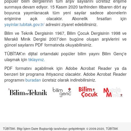
popüler bilim dergilerinin tüm arşiv sayılarını ücretsiz erişime
sunmaya devam ediyor. 15 Kasım 2020 tarihinden itibaren dört ay
boyunca yayımlanacak tüm yeni sayılar sadece abonelerin
erişimine açık olacaktır. Abonelik fırsatları için
yayinlar.tubitak.gov.tr/
adresini ziyaret edebilirsiniz.
Bilim ve Teknik Dergisinin 1967, Bilim Çocuk Dergisinin 1998 ve
Merakli Minik Dergisi 2007’den bugüne oluşan arşivlerini ve
güncel sayılarını PDF formatında okuyabilirsiniz.
TÜBİTAK'ın dijital ortamdaki popüler bilim yayını Bilim Genç'e
ulaşmak için
tıklayınız.
PDF formatını açabilmek için Adobe Acrobat Reader ya da
benzeri bir programa ihtiyacınız olacaktır. Adobe Acrobat Reader
programını
buradan
ücretsiz olarak indirebilirsiniz.
TÜBİTAK- Bilgi İşlem Daire Başkanlığı tarafından geliştirilmiştir. © 2009-2020, TÜBİTAK