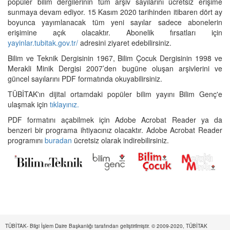
popüler bilim dergilerinin tüm arşiv sayılarını ücretsiz erişime
sunmaya devam ediyor. 15 Kasım 2020 tarihinden itibaren dört ay
boyunca yayımlanacak tüm yeni sayılar sadece abonelerin
erişimine açık olacaktır. Abonelik fırsatları için
yayinlar.tubitak.gov.tr/
adresini ziyaret edebilirsiniz.
Bilim ve Teknik Dergisinin 1967, Bilim Çocuk Dergisinin 1998 ve
Merakli Minik Dergisi 2007’den bugüne oluşan arşivlerini ve
güncel sayılarını PDF formatında okuyabilirsiniz.
TÜBİTAK'ın dijital ortamdaki popüler bilim yayını Bilim Genç'e
ulaşmak için
tıklayınız.
PDF formatını açabilmek için Adobe Acrobat Reader ya da
benzeri bir programa ihtiyacınız olacaktır. Adobe Acrobat Reader
programını
buradan
ücretsiz olarak indirebilirsiniz.
TÜBİTAK- Bilgi İşlem Daire Başkanlığı tarafından geliştirilmiştir. © 2009-2020, TÜBİTAK