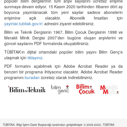
popüler bilim dergilerinin tüm arşiv sayılarını ücretsiz erişime
sunmaya devam ediyor. 15 Kasım 2020 tarihinden itibaren dört ay
boyunca yayımlanacak tüm yeni sayılar sadece abonelerin
erişimine açık olacaktır. Abonelik fırsatları için
yayinlar.tubitak.gov.tr/
adresini ziyaret edebilirsiniz.
Bilim ve Teknik Dergisinin 1967, Bilim Çocuk Dergisinin 1998 ve
Merakli Minik Dergisi 2007’den bugüne oluşan arşivlerini ve
güncel sayılarını PDF formatında okuyabilirsiniz.
TÜBİTAK'ın dijital ortamdaki popüler bilim yayını Bilim Genç'e
ulaşmak için
tıklayınız.
PDF formatını açabilmek için Adobe Acrobat Reader ya da
benzeri bir programa ihtiyacınız olacaktır. Adobe Acrobat Reader
programını
buradan
ücretsiz olarak indirebilirsiniz.
TÜBİTAK- Bilgi İşlem Daire Başkanlığı tarafından geliştirilmiştir. © 2009-2020, TÜBİTAK