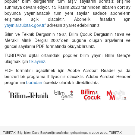
popüler bilim dergilerinin tüm arşiv sayılarını ücretsiz erişime
sunmaya devam ediyor. 15 Kasım 2020 tarihinden itibaren dört ay
boyunca yayımlanacak tüm yeni sayılar sadece abonelerin
erişimine açık olacaktır. Abonelik fırsatları için
yayinlar.tubitak.gov.tr/
adresini ziyaret edebilirsiniz.
Bilim ve Teknik Dergisinin 1967, Bilim Çocuk Dergisinin 1998 ve
Merakli Minik Dergisi 2007’den bugüne oluşan arşivlerini ve
güncel sayılarını PDF formatında okuyabilirsiniz.
TÜBİTAK'ın dijital ortamdaki popüler bilim yayını Bilim Genç'e
ulaşmak için
tıklayınız.
PDF formatını açabilmek için Adobe Acrobat Reader ya da
benzeri bir programa ihtiyacınız olacaktır. Adobe Acrobat Reader
programını
buradan
ücretsiz olarak indirebilirsiniz.
TÜBİTAK- Bilgi İşlem Daire Başkanlığı tarafından geliştirilmiştir. © 2009-2020, TÜBİTAK