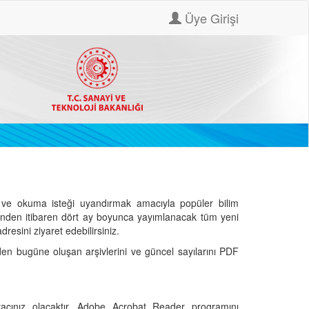
Üye Girişi
ve okuma isteği uyandırmak amacıyla popüler bilim
hinden itibaren dört ay boyunca yayımlanacak tüm yeni
dresini ziyaret edebilirsiniz.
den bugüne oluşan arşivlerini ve güncel sayılarını PDF
cınız olacaktır. Adobe Acrobat Reader programını