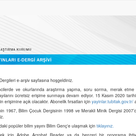
ergileri e-arşiv sayfasına hoşgeldiniz.
cilerde ve okurlarında araştırma yapma, soru sorma, merak etme 
sayılarını ücretsiz erişime sunmaya devam ediyor. 15 Kasım 2020 tari
 erişimine açık olacaktır. Abonelik fırsatları için
yayinlar.tubitak.gov.tr/
a
nin 1967, Bilim Çocuk Dergisinin 1998 ve Merakli Minik Dergisi 2007’
iz.
daki popüler bilim yayını Bilim Genç'e ulaşmak için
tıklayınız.
mek için Adobe Acrobat Reader ya da benzeri bir programa ihtiya