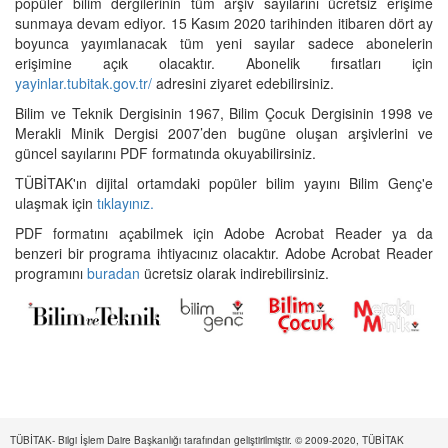
popüler bilim dergilerinin tüm arşiv sayılarını ücretsiz erişime
sunmaya devam ediyor. 15 Kasım 2020 tarihinden itibaren dört ay
boyunca yayımlanacak tüm yeni sayılar sadece abonelerin
erişimine açık olacaktır. Abonelik fırsatları için
yayinlar.tubitak.gov.tr/
adresini ziyaret edebilirsiniz.
Bilim ve Teknik Dergisinin 1967, Bilim Çocuk Dergisinin 1998 ve
Merakli Minik Dergisi 2007’den bugüne oluşan arşivlerini ve
güncel sayılarını PDF formatında okuyabilirsiniz.
TÜBİTAK'ın dijital ortamdaki popüler bilim yayını Bilim Genç'e
ulaşmak için
tıklayınız.
PDF formatını açabilmek için Adobe Acrobat Reader ya da
benzeri bir programa ihtiyacınız olacaktır. Adobe Acrobat Reader
programını
buradan
ücretsiz olarak indirebilirsiniz.
TÜBİTAK- Bilgi İşlem Daire Başkanlığı tarafından geliştirilmiştir. © 2009-2020, TÜBİTAK