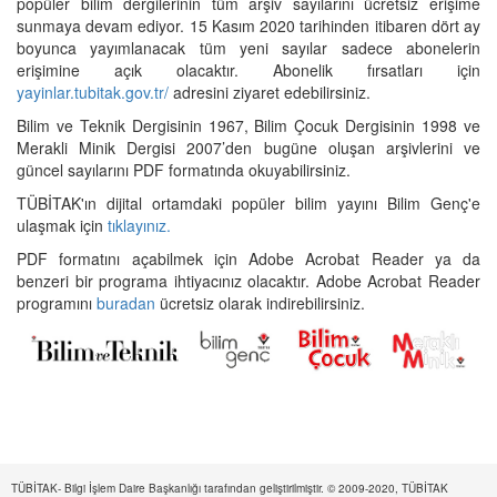
popüler bilim dergilerinin tüm arşiv sayılarını ücretsiz erişime
sunmaya devam ediyor. 15 Kasım 2020 tarihinden itibaren dört ay
boyunca yayımlanacak tüm yeni sayılar sadece abonelerin
erişimine açık olacaktır. Abonelik fırsatları için
yayinlar.tubitak.gov.tr/
adresini ziyaret edebilirsiniz.
Bilim ve Teknik Dergisinin 1967, Bilim Çocuk Dergisinin 1998 ve
Merakli Minik Dergisi 2007’den bugüne oluşan arşivlerini ve
güncel sayılarını PDF formatında okuyabilirsiniz.
TÜBİTAK'ın dijital ortamdaki popüler bilim yayını Bilim Genç'e
ulaşmak için
tıklayınız.
PDF formatını açabilmek için Adobe Acrobat Reader ya da
benzeri bir programa ihtiyacınız olacaktır. Adobe Acrobat Reader
programını
buradan
ücretsiz olarak indirebilirsiniz.
TÜBİTAK- Bilgi İşlem Daire Başkanlığı tarafından geliştirilmiştir. © 2009-2020, TÜBİTAK