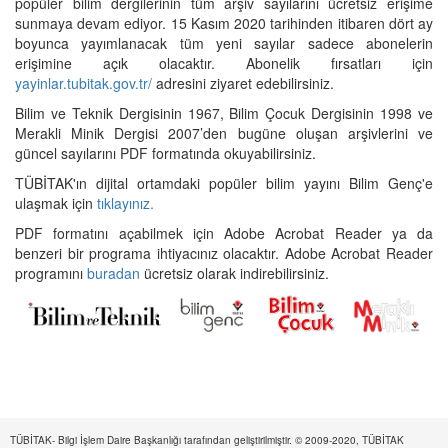
popüler bilim dergilerinin tüm arşiv sayılarını ücretsiz erişime
sunmaya devam ediyor. 15 Kasım 2020 tarihinden itibaren dört ay
boyunca yayımlanacak tüm yeni sayılar sadece abonelerin
erişimine açık olacaktır. Abonelik fırsatları için
yayinlar.tubitak.gov.tr/
adresini ziyaret edebilirsiniz.
Bilim ve Teknik Dergisinin 1967, Bilim Çocuk Dergisinin 1998 ve
Merakli Minik Dergisi 2007’den bugüne oluşan arşivlerini ve
güncel sayılarını PDF formatında okuyabilirsiniz.
TÜBİTAK'ın dijital ortamdaki popüler bilim yayını Bilim Genç'e
ulaşmak için
tıklayınız.
PDF formatını açabilmek için Adobe Acrobat Reader ya da
benzeri bir programa ihtiyacınız olacaktır. Adobe Acrobat Reader
programını
buradan
ücretsiz olarak indirebilirsiniz.
TÜBİTAK- Bilgi İşlem Daire Başkanlığı tarafından geliştirilmiştir. © 2009-2020, TÜBİTAK