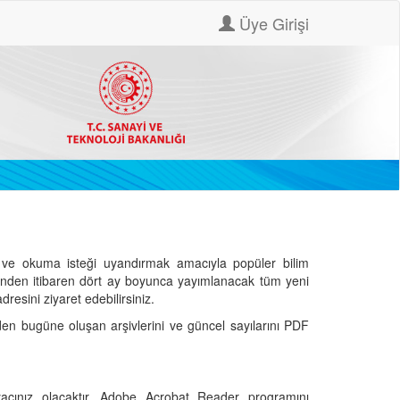
Üye Girişi
ve okuma isteği uyandırmak amacıyla popüler bilim
hinden itibaren dört ay boyunca yayımlanacak tüm yeni
dresini ziyaret edebilirsiniz.
den bugüne oluşan arşivlerini ve güncel sayılarını PDF
cınız olacaktır. Adobe Acrobat Reader programını