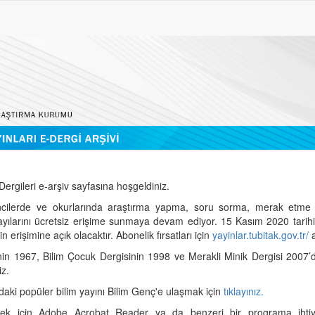
ergileri e-arşiv sayfasına hoşgeldiniz.
cilerde ve okurlarında araştırma yapma, soru sorma, merak etme 
sayılarını ücretsiz erişime sunmaya devam ediyor. 15 Kasım 2020 tari
 erişimine açık olacaktır. Abonelik fırsatları için
yayinlar.tubitak.gov.tr/
a
nin 1967, Bilim Çocuk Dergisinin 1998 ve Merakli Minik Dergisi 2007’
iz.
daki popüler bilim yayını Bilim Genç'e ulaşmak için
tıklayınız.
mek için Adobe Acrobat Reader ya da benzeri bir programa ihtiya