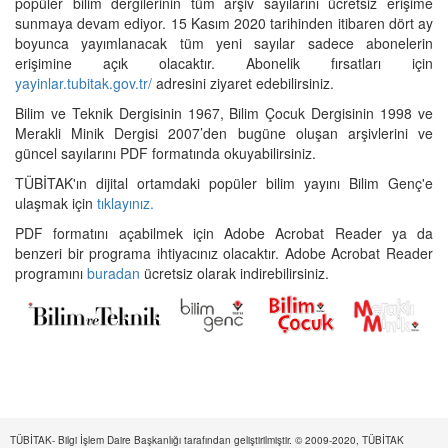
popüler bilim dergilerinin tüm arşiv sayılarını ücretsiz erişime
sunmaya devam ediyor. 15 Kasım 2020 tarihinden itibaren dört ay
boyunca yayımlanacak tüm yeni sayılar sadece abonelerin
erişimine açık olacaktır. Abonelik fırsatları için
yayinlar.tubitak.gov.tr/
adresini ziyaret edebilirsiniz.
Bilim ve Teknik Dergisinin 1967, Bilim Çocuk Dergisinin 1998 ve
Merakli Minik Dergisi 2007’den bugüne oluşan arşivlerini ve
güncel sayılarını PDF formatında okuyabilirsiniz.
TÜBİTAK'ın dijital ortamdaki popüler bilim yayını Bilim Genç'e
ulaşmak için
tıklayınız.
PDF formatını açabilmek için Adobe Acrobat Reader ya da
benzeri bir programa ihtiyacınız olacaktır. Adobe Acrobat Reader
programını
buradan
ücretsiz olarak indirebilirsiniz.
TÜBİTAK- Bilgi İşlem Daire Başkanlığı tarafından geliştirilmiştir. © 2009-2020, TÜBİTAK