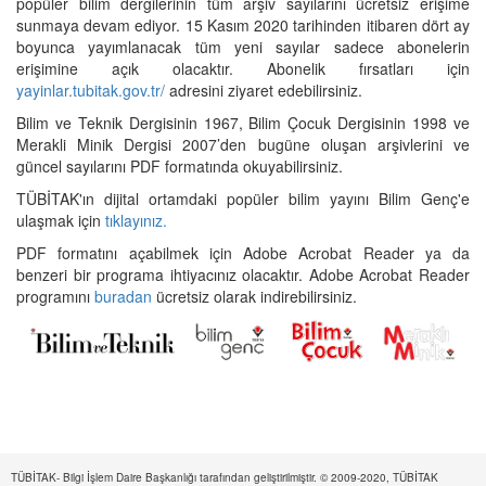
popüler bilim dergilerinin tüm arşiv sayılarını ücretsiz erişime
sunmaya devam ediyor. 15 Kasım 2020 tarihinden itibaren dört ay
boyunca yayımlanacak tüm yeni sayılar sadece abonelerin
erişimine açık olacaktır. Abonelik fırsatları için
yayinlar.tubitak.gov.tr/
adresini ziyaret edebilirsiniz.
Bilim ve Teknik Dergisinin 1967, Bilim Çocuk Dergisinin 1998 ve
Merakli Minik Dergisi 2007’den bugüne oluşan arşivlerini ve
güncel sayılarını PDF formatında okuyabilirsiniz.
TÜBİTAK'ın dijital ortamdaki popüler bilim yayını Bilim Genç'e
ulaşmak için
tıklayınız.
PDF formatını açabilmek için Adobe Acrobat Reader ya da
benzeri bir programa ihtiyacınız olacaktır. Adobe Acrobat Reader
programını
buradan
ücretsiz olarak indirebilirsiniz.
TÜBİTAK- Bilgi İşlem Daire Başkanlığı tarafından geliştirilmiştir. © 2009-2020, TÜBİTAK