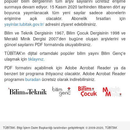
popüler bilim dergilerinin tüm arşiv sayılarını ücretsiz erişime
sunmaya devam ediyor. 15 Kasım 2020 tarihinden itibaren dört ay
boyunca yayımlanacak tüm yeni sayılar sadece abonelerin
erişimine açık olacaktır. Abonelik fırsatları için
yayinlar.tubitak.gov.tr/
adresini ziyaret edebilirsiniz.
Bilim ve Teknik Dergisinin 1967, Bilim Çocuk Dergisinin 1998 ve
Merakli Minik Dergisi 2007’den bugüne oluşan arşivlerini ve
güncel sayılarını PDF formatında okuyabilirsiniz.
TÜBİTAK'ın dijital ortamdaki popüler bilim yayını Bilim Genç'e
ulaşmak için
tıklayınız.
PDF formatını açabilmek için Adobe Acrobat Reader ya da
benzeri bir programa ihtiyacınız olacaktır. Adobe Acrobat Reader
programını
buradan
ücretsiz olarak indirebilirsiniz.
TÜBİTAK- Bilgi İşlem Daire Başkanlığı tarafından geliştirilmiştir. © 2009-2020, TÜBİTAK