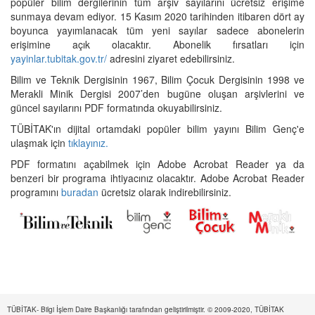
popüler bilim dergilerinin tüm arşiv sayılarını ücretsiz erişime
sunmaya devam ediyor. 15 Kasım 2020 tarihinden itibaren dört ay
boyunca yayımlanacak tüm yeni sayılar sadece abonelerin
erişimine açık olacaktır. Abonelik fırsatları için
yayinlar.tubitak.gov.tr/
adresini ziyaret edebilirsiniz.
Bilim ve Teknik Dergisinin 1967, Bilim Çocuk Dergisinin 1998 ve
Merakli Minik Dergisi 2007’den bugüne oluşan arşivlerini ve
güncel sayılarını PDF formatında okuyabilirsiniz.
TÜBİTAK'ın dijital ortamdaki popüler bilim yayını Bilim Genç'e
ulaşmak için
tıklayınız.
PDF formatını açabilmek için Adobe Acrobat Reader ya da
benzeri bir programa ihtiyacınız olacaktır. Adobe Acrobat Reader
programını
buradan
ücretsiz olarak indirebilirsiniz.
TÜBİTAK- Bilgi İşlem Daire Başkanlığı tarafından geliştirilmiştir. © 2009-2020, TÜBİTAK