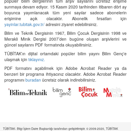
popüler bilim dergilerinin tüm arşiv sayılarını ücretsiz erişime
sunmaya devam ediyor. 15 Kasım 2020 tarihinden itibaren dört ay
boyunca yayımlanacak tüm yeni sayılar sadece abonelerin
erişimine açık olacaktır. Abonelik fırsatları için
yayinlar.tubitak.gov.tr/
adresini ziyaret edebilirsiniz.
Bilim ve Teknik Dergisinin 1967, Bilim Çocuk Dergisinin 1998 ve
Merakli Minik Dergisi 2007’den bugüne oluşan arşivlerini ve
güncel sayılarını PDF formatında okuyabilirsiniz.
TÜBİTAK'ın dijital ortamdaki popüler bilim yayını Bilim Genç'e
ulaşmak için
tıklayınız.
PDF formatını açabilmek için Adobe Acrobat Reader ya da
benzeri bir programa ihtiyacınız olacaktır. Adobe Acrobat Reader
programını
buradan
ücretsiz olarak indirebilirsiniz.
TÜBİTAK- Bilgi İşlem Daire Başkanlığı tarafından geliştirilmiştir. © 2009-2020, TÜBİTAK