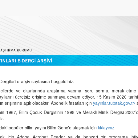
ergileri e-arşiv sayfasına hoşgeldiniz.
cilerde ve okurlarında araştırma yapma, soru sorma, merak etme 
sayılarını ücretsiz erişime sunmaya devam ediyor. 15 Kasım 2020 tari
 erişimine açık olacaktır. Abonelik fırsatları için
yayinlar.tubitak.gov.tr/
a
nin 1967, Bilim Çocuk Dergisinin 1998 ve Merakli Minik Dergisi 2007’
iz.
daki popüler bilim yayını Bilim Genç'e ulaşmak için
tıklayınız.
mek için Adobe Acrobat Reader ya da benzeri bir programa ihtiya