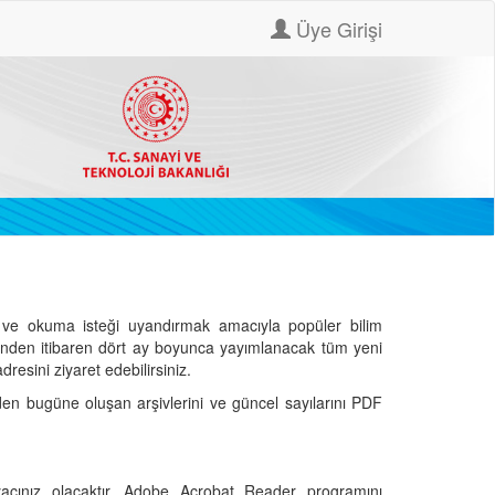
Üye Girişi
ve okuma isteği uyandırmak amacıyla popüler bilim
hinden itibaren dört ay boyunca yayımlanacak tüm yeni
dresini ziyaret edebilirsiniz.
den bugüne oluşan arşivlerini ve güncel sayılarını PDF
cınız olacaktır. Adobe Acrobat Reader programını