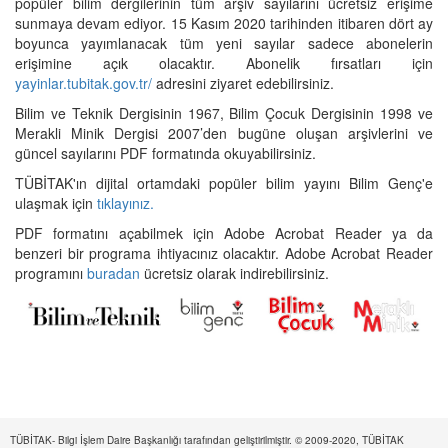
popüler bilim dergilerinin tüm arşiv sayılarını ücretsiz erişime
sunmaya devam ediyor. 15 Kasım 2020 tarihinden itibaren dört ay
boyunca yayımlanacak tüm yeni sayılar sadece abonelerin
erişimine açık olacaktır. Abonelik fırsatları için
yayinlar.tubitak.gov.tr/
adresini ziyaret edebilirsiniz.
Bilim ve Teknik Dergisinin 1967, Bilim Çocuk Dergisinin 1998 ve
Merakli Minik Dergisi 2007’den bugüne oluşan arşivlerini ve
güncel sayılarını PDF formatında okuyabilirsiniz.
TÜBİTAK'ın dijital ortamdaki popüler bilim yayını Bilim Genç'e
ulaşmak için
tıklayınız.
PDF formatını açabilmek için Adobe Acrobat Reader ya da
benzeri bir programa ihtiyacınız olacaktır. Adobe Acrobat Reader
programını
buradan
ücretsiz olarak indirebilirsiniz.
TÜBİTAK- Bilgi İşlem Daire Başkanlığı tarafından geliştirilmiştir. © 2009-2020, TÜBİTAK