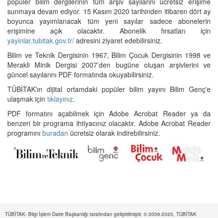
popüler bilim dergilerinin tüm arşiv sayılarını ücretsiz erişime
sunmaya devam ediyor. 15 Kasım 2020 tarihinden itibaren dört ay
boyunca yayımlanacak tüm yeni sayılar sadece abonelerin
erişimine açık olacaktır. Abonelik fırsatları için
yayinlar.tubitak.gov.tr/
adresini ziyaret edebilirsiniz.
Bilim ve Teknik Dergisinin 1967, Bilim Çocuk Dergisinin 1998 ve
Merakli Minik Dergisi 2007’den bugüne oluşan arşivlerini ve
güncel sayılarını PDF formatında okuyabilirsiniz.
TÜBİTAK'ın dijital ortamdaki popüler bilim yayını Bilim Genç'e
ulaşmak için
tıklayınız.
PDF formatını açabilmek için Adobe Acrobat Reader ya da
benzeri bir programa ihtiyacınız olacaktır. Adobe Acrobat Reader
programını
buradan
ücretsiz olarak indirebilirsiniz.
TÜBİTAK- Bilgi İşlem Daire Başkanlığı tarafından geliştirilmiştir. © 2009-2020, TÜBİTAK