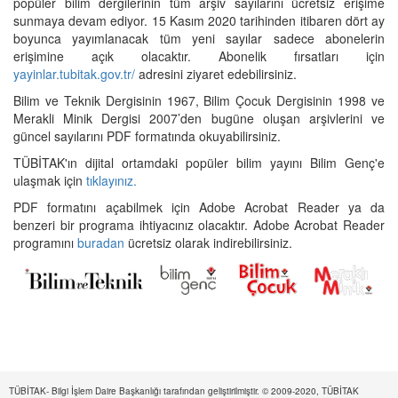
popüler bilim dergilerinin tüm arşiv sayılarını ücretsiz erişime
sunmaya devam ediyor. 15 Kasım 2020 tarihinden itibaren dört ay
boyunca yayımlanacak tüm yeni sayılar sadece abonelerin
erişimine açık olacaktır. Abonelik fırsatları için
yayinlar.tubitak.gov.tr/
adresini ziyaret edebilirsiniz.
Bilim ve Teknik Dergisinin 1967, Bilim Çocuk Dergisinin 1998 ve
Merakli Minik Dergisi 2007’den bugüne oluşan arşivlerini ve
güncel sayılarını PDF formatında okuyabilirsiniz.
TÜBİTAK'ın dijital ortamdaki popüler bilim yayını Bilim Genç'e
ulaşmak için
tıklayınız.
PDF formatını açabilmek için Adobe Acrobat Reader ya da
benzeri bir programa ihtiyacınız olacaktır. Adobe Acrobat Reader
programını
buradan
ücretsiz olarak indirebilirsiniz.
TÜBİTAK- Bilgi İşlem Daire Başkanlığı tarafından geliştirilmiştir. © 2009-2020, TÜBİTAK