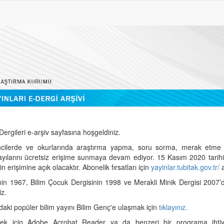
ergileri e-arşiv sayfasına hoşgeldiniz.
cilerde ve okurlarında araştırma yapma, soru sorma, merak etme 
sayılarını ücretsiz erişime sunmaya devam ediyor. 15 Kasım 2020 tari
 erişimine açık olacaktır. Abonelik fırsatları için
yayinlar.tubitak.gov.tr/
a
nin 1967, Bilim Çocuk Dergisinin 1998 ve Merakli Minik Dergisi 2007’
iz.
daki popüler bilim yayını Bilim Genç'e ulaşmak için
tıklayınız.
mek için Adobe Acrobat Reader ya da benzeri bir programa ihtiya