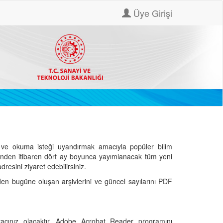
Üye Girişi
ve okuma isteği uyandırmak amacıyla popüler bilim
hinden itibaren dört ay boyunca yayımlanacak tüm yeni
dresini ziyaret edebilirsiniz.
den bugüne oluşan arşivlerini ve güncel sayılarını PDF
cınız olacaktır. Adobe Acrobat Reader programını