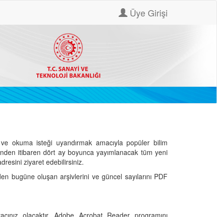
Üye Girişi
ve okuma isteği uyandırmak amacıyla popüler bilim
hinden itibaren dört ay boyunca yayımlanacak tüm yeni
dresini ziyaret edebilirsiniz.
den bugüne oluşan arşivlerini ve güncel sayılarını PDF
cınız olacaktır. Adobe Acrobat Reader programını