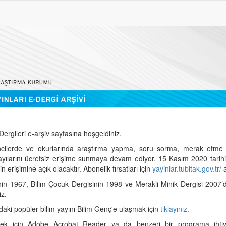
ergileri e-arşiv sayfasına hoşgeldiniz.
cilerde ve okurlarında araştırma yapma, soru sorma, merak etme 
sayılarını ücretsiz erişime sunmaya devam ediyor. 15 Kasım 2020 tari
 erişimine açık olacaktır. Abonelik fırsatları için
yayinlar.tubitak.gov.tr/
a
nin 1967, Bilim Çocuk Dergisinin 1998 ve Merakli Minik Dergisi 2007’
iz.
daki popüler bilim yayını Bilim Genç'e ulaşmak için
tıklayınız.
mek için Adobe Acrobat Reader ya da benzeri bir programa ihtiya