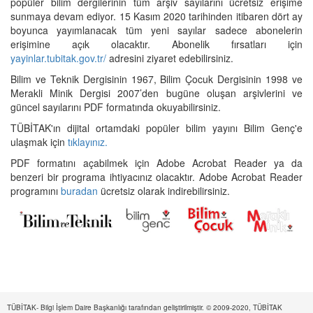
popüler bilim dergilerinin tüm arşiv sayılarını ücretsiz erişime
sunmaya devam ediyor. 15 Kasım 2020 tarihinden itibaren dört ay
boyunca yayımlanacak tüm yeni sayılar sadece abonelerin
erişimine açık olacaktır. Abonelik fırsatları için
yayinlar.tubitak.gov.tr/
adresini ziyaret edebilirsiniz.
Bilim ve Teknik Dergisinin 1967, Bilim Çocuk Dergisinin 1998 ve
Merakli Minik Dergisi 2007’den bugüne oluşan arşivlerini ve
güncel sayılarını PDF formatında okuyabilirsiniz.
TÜBİTAK'ın dijital ortamdaki popüler bilim yayını Bilim Genç'e
ulaşmak için
tıklayınız.
PDF formatını açabilmek için Adobe Acrobat Reader ya da
benzeri bir programa ihtiyacınız olacaktır. Adobe Acrobat Reader
programını
buradan
ücretsiz olarak indirebilirsiniz.
TÜBİTAK- Bilgi İşlem Daire Başkanlığı tarafından geliştirilmiştir. © 2009-2020, TÜBİTAK