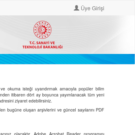
Üye Girişi
ve okuma isteği uyandırmak amacıyla popüler bilim
hinden itibaren dört ay boyunca yayımlanacak tüm yeni
dresini ziyaret edebilirsiniz.
den bugüne oluşan arşivlerini ve güncel sayılarını PDF
cınız olacaktır. Adobe Acrobat Reader programını