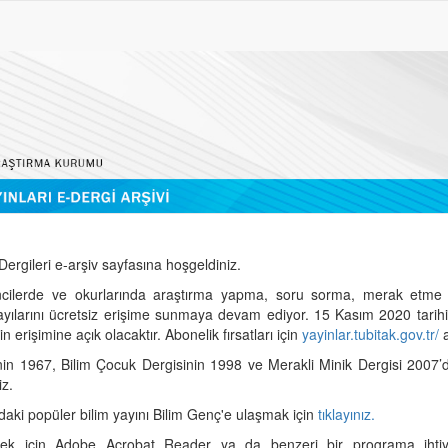
ergileri e-arşiv sayfasına hoşgeldiniz.
cilerde ve okurlarında araştırma yapma, soru sorma, merak etme 
sayılarını ücretsiz erişime sunmaya devam ediyor. 15 Kasım 2020 tari
 erişimine açık olacaktır. Abonelik fırsatları için
yayinlar.tubitak.gov.tr/
a
nin 1967, Bilim Çocuk Dergisinin 1998 ve Merakli Minik Dergisi 2007’
iz.
daki popüler bilim yayını Bilim Genç'e ulaşmak için
tıklayınız.
mek için Adobe Acrobat Reader ya da benzeri bir programa ihtiya