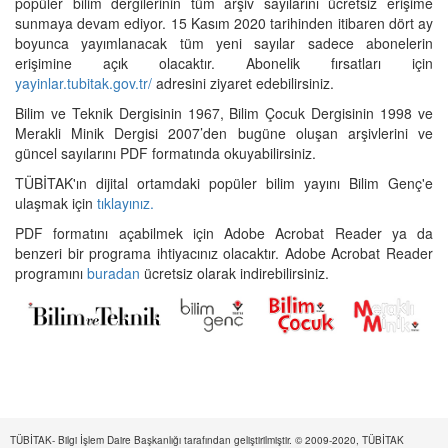
popüler bilim dergilerinin tüm arşiv sayılarını ücretsiz erişime
sunmaya devam ediyor. 15 Kasım 2020 tarihinden itibaren dört ay
boyunca yayımlanacak tüm yeni sayılar sadece abonelerin
erişimine açık olacaktır. Abonelik fırsatları için
yayinlar.tubitak.gov.tr/
adresini ziyaret edebilirsiniz.
Bilim ve Teknik Dergisinin 1967, Bilim Çocuk Dergisinin 1998 ve
Merakli Minik Dergisi 2007’den bugüne oluşan arşivlerini ve
güncel sayılarını PDF formatında okuyabilirsiniz.
TÜBİTAK'ın dijital ortamdaki popüler bilim yayını Bilim Genç'e
ulaşmak için
tıklayınız.
PDF formatını açabilmek için Adobe Acrobat Reader ya da
benzeri bir programa ihtiyacınız olacaktır. Adobe Acrobat Reader
programını
buradan
ücretsiz olarak indirebilirsiniz.
TÜBİTAK- Bilgi İşlem Daire Başkanlığı tarafından geliştirilmiştir. © 2009-2020, TÜBİTAK