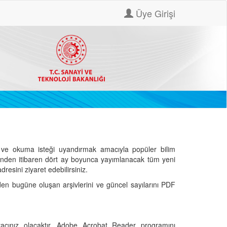
Üye Girişi
ve okuma isteği uyandırmak amacıyla popüler bilim
hinden itibaren dört ay boyunca yayımlanacak tüm yeni
dresini ziyaret edebilirsiniz.
den bugüne oluşan arşivlerini ve güncel sayılarını PDF
cınız olacaktır. Adobe Acrobat Reader programını