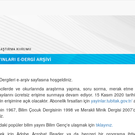
ergileri e-arşiv sayfasına hoşgeldiniz.
cilerde ve okurlarında araştırma yapma, soru sorma, merak etme 
sayılarını ücretsiz erişime sunmaya devam ediyor. 15 Kasım 2020 tari
 erişimine açık olacaktır. Abonelik fırsatları için
yayinlar.tubitak.gov.tr/
a
nin 1967, Bilim Çocuk Dergisinin 1998 ve Merakli Minik Dergisi 2007’
iz.
daki popüler bilim yayını Bilim Genç'e ulaşmak için
tıklayınız.
mek için Adobe Acrobat Reader ya da benzeri bir programa ihtiya